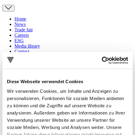
Home
News
Trade fair
Careers
ESG
Media library
Contact
Overview
Diese Webseite verwendet Cookies
Products & Solutions
Materials
Wir verwenden Cookies, um Inhalte und Anzeigen zu
CAD Portal
personalisieren, Funktionen für soziale Medien anbieten
Downloads
zu können und die Zugriffe auf unsere Website zu
Contact
analysieren. Außerdem geben wir Informationen zu Ihrer
Verwendung unserer Website an unsere Partner für
soziale Medien, Werbung und Analysen weiter. Unsere
Overview
Partner führen diese Informationen möglicherweise mit