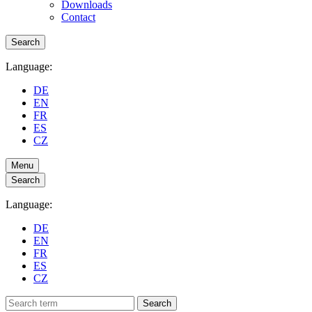
Downloads
Contact
Search
Language:
DE
EN
FR
ES
CZ
Menu
Search
Language:
DE
EN
FR
ES
CZ