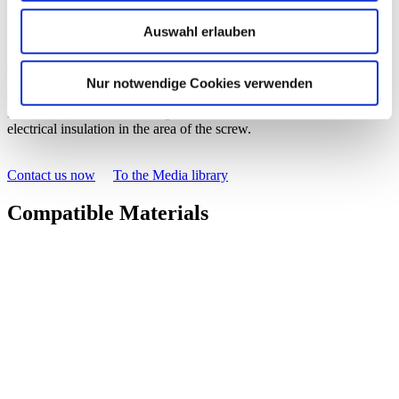
The term “EuroGripper” refers, for example, to a mounting for
welding tongs for spot welding, which is frequently used for car
Auswahl erlauben
body construction. A comprehensive standard was developed for
this type of machine. What makes it unique is the combination of
different materials that are carefully assembled with one another.
Plastic elements provide the electrical insulation and ceramic
Nur notwendige Cookies verwenden
cylindrical pins ensure a positive, frictional and secure connection.
In addition, the thermosetting screw head insulation enables
electrical insulation in the area of the screw.
Contact us now
To the Media library
Compatible Materials