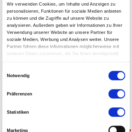
Wir verwenden Cookies, um Inhalte und Anzeigen zu
personalisieren, Funktionen für soziale Medien anbieten
zu können und die Zugriffe auf unsere Website zu
Home
News
analysieren. Außerdem geben wir Informationen zu Ihrer
Messe
Verwendung unserer Website an unsere Partner für
Karriere
soziale Medien, Werbung und Analysen weiter. Unsere
ESG
Downloads
Partner führen diese Informationen möglicherweise mit
Kontakt
weiteren Daten zusammen, die Sie ihnen bereitgestellt
haben oder die sie im Rahmen Ihrer Nutzung der Dienste
gesammelt haben.
Einwilligungsauswahl
Notwendig
Präferenzen
Übersicht
Produkte & Leistungen
Werkstoffe
CAD Portal
Statistiken
Downloads
Kontakt
Marketing