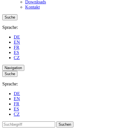
Downloads
Kontakt
Suche
Sprache:
DE
EN
FR
ES
CZ
Navigation
Suche
Sprache:
DE
EN
FR
ES
CZ