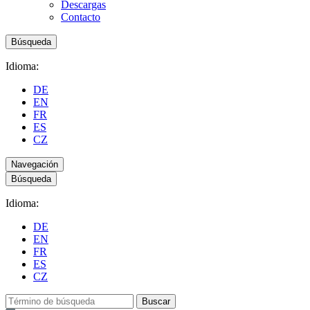
Descargas
Contacto
Búsqueda
Idioma:
DE
EN
FR
ES
CZ
Navegación
Búsqueda
Idioma:
DE
EN
FR
ES
CZ