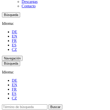
Descargas
Contacto
Búsqueda
Idioma:
DE
EN
FR
ES
CZ
Navegación
Búsqueda
Idioma:
DE
EN
FR
ES
CZ