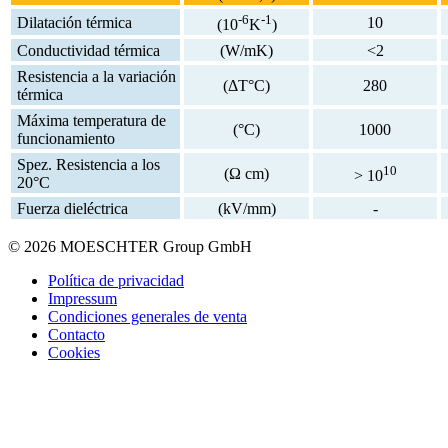
-6
-1
Dilatación térmica
10
(10
K
)
Conductividad térmica
(W/mK)
<2
Resistencia a la variación
(ΔT°C)
280
térmica
Máxima temperatura de
(°C)
1000
funcionamiento
Spez. Resistencia a los
10
(Ω cm)
> 10
20°C
Fuerza dieléctrica
(kV/mm)
-
© 2026 MOESCHTER Group GmbH
Política de privacidad
Impressum
Condiciones generales de venta
Contacto
Cookies