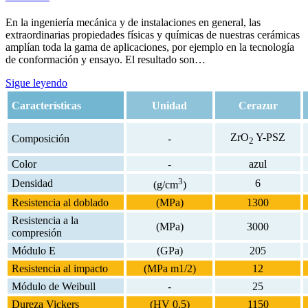
En la ingeniería mecánica y de instalaciones en general, las
extraordinarias propiedades físicas y químicas de nuestras cerámicas
amplían toda la gama de aplicaciones, por ejemplo en la tecnología
de conformación y ensayo. El resultado son…
Sigue leyendo
Características
Unidad
Cerazur
ZrO
Y-PSZ
Composición
-
2
Color
-
azul
3
Densidad
6
(g/cm
)
Resistencia al doblado
(MPa)
1300
Resistencia a la
(MPa)
3000
compresión
Módulo E
(GPa)
205
Resistencia al impacto
(MPa m1/2)
12
Módulo de Weibull
-
25
Dureza Vickers
(HV 0,5)
1150