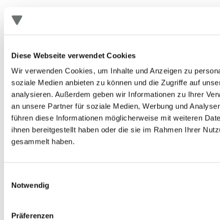
Diese Webseite verwendet Cookies
Wir verwenden Cookies, um Inhalte und Anzeigen zu personal
soziale Medien anbieten zu können und die Zugriffe auf uns
analysieren. Außerdem geben wir Informationen zu Ihrer Ve
an unsere Partner für soziale Medien, Werbung und Analysen
führen diese Informationen möglicherweise mit weiteren Da
ihnen bereitgestellt haben oder die sie im Rahmen Ihrer Nut
gesammelt haben.
n.i.O pin de contacto doblado / no es posible el
contacto
Cerámica
Einwilligungsauswahl
Notwendig
Inspección de componentes electrónicos
Los adaptadores de prueba DOCERAM fabricados con cerámica de
alto rendimiento
ya se implementan con éxito para la inspección
Präferenzen