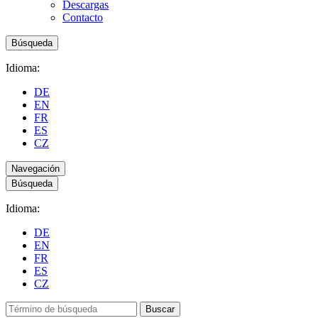
Descargas
Contacto
Búsqueda
Idioma:
DE
EN
FR
ES
CZ
Navegación
Búsqueda
Idioma:
DE
EN
FR
ES
CZ