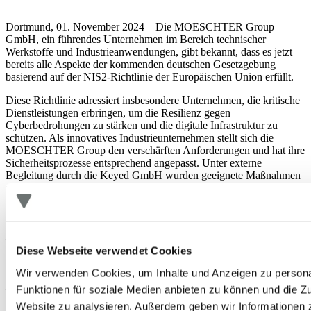
Dortmund, 01. November 2024 – Die MOESCHTER Group
GmbH, ein führendes Unternehmen im Bereich technischer
Werkstoffe und Industrieanwendungen, gibt bekannt, dass es jetzt
bereits alle Aspekte der kommenden deutschen Gesetzgebung
basierend auf der NIS2-Richtlinie der Europäischen Union erfüllt.
Diese Richtlinie adressiert insbesondere Unternehmen, die kritische
Dienstleistungen erbringen, um die Resilienz gegen
Cyberbedrohungen zu stärken und die digitale Infrastruktur zu
schützen. Als innovatives Industrieunternehmen stellt sich die
MOESCHTER Group den verschärften Anforderungen und hat ihre
Sicherheitsprozesse entsprechend angepasst. Unter externe
Begleitung durch die Keyed GmbH wurden geeignete Maßnahmen
zur vollständigen Konformität der NIS2-Richtlinie umgesetzt.
„Datenschutz und die Sicherheit unserer Daten und Systeme sind
für uns von höchster Priorität. Wir investieren seit Jahren intensiv in
Digitalisierung und Cybersicherheit. Mit den weiteren kürzlich
umgesetzten Maßnahmen wollen wir darüber hinaus nicht nur die
Diese Webseite verwendet Cookies
gesetzlichen Anforderungen der NIS2-Richtlinie erfüllen, sondern
Wir verwenden Cookies, um Inhalte und Anzeigen zu persona
auch das Vertrauen unserer Kunden und Partner weiter festigen.
Die Sicherstellung eines hohen Datenschutzniveaus ist für uns eine
Funktionen für soziale Medien anbieten zu können und die Zu
Selbstverpflichtung und ein wichtiger Baustein unserer
Website zu analysieren. Außerdem geben wir Informationen z