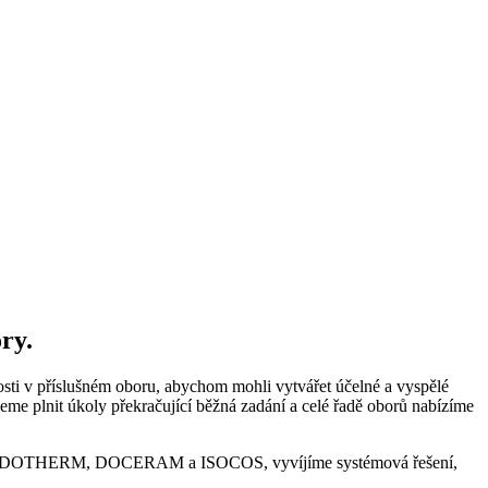
ry.
i v příslušném oboru, abychom mohli vytvářet účelné a vyspělé
me plnit úkoly překračující běžná zadání a celé řadě oborů nabízíme
čností DOTHERM, DOCERAM a ISOCOS, vyvíjíme systémová řešení,