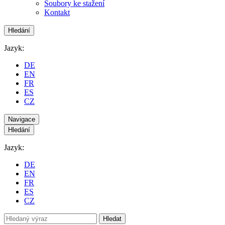
Soubory ke stažení
Kontakt
Hledání
Jazyk:
DE
EN
FR
ES
CZ
Navigace
Hledání
Jazyk:
DE
EN
FR
ES
CZ