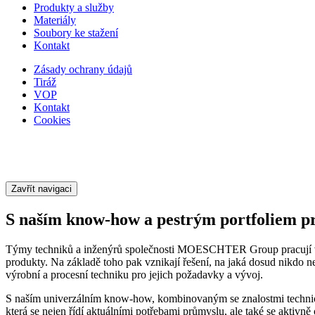
Produkty a služby
Materiály
Soubory ke stažení
Kontakt
Zásady ochrany údajů
Tiráž
VOP
Kontakt
Cookies
Zavřít navigaci
S naším know-how a pestrým portfoliem pr
Týmy techniků a inženýrů společnosti MOESCHTER Group pracují v n
produkty. Na základě toho pak vznikají řešení, na jaká dosud nikdo 
výrobní a procesní techniku pro jejich požadavky a vývoj.
S naším univerzálním know-how, kombinovaným se znalostmi tech
která se nejen řídí aktuálními potřebami průmyslu, ale také se aktivně