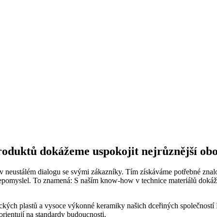
oduktů dokážeme uspokojit nejrůznější obo
eustálém dialogu se svými zákazníky. Tím získáváme potřebné znalost
nepomyslel. To znamená: S naším know-how v technice materiálů dokáže
nických plastů a vysoce výkonné keramiky našich dceřiných spole
 orientují na standardy budoucnosti.